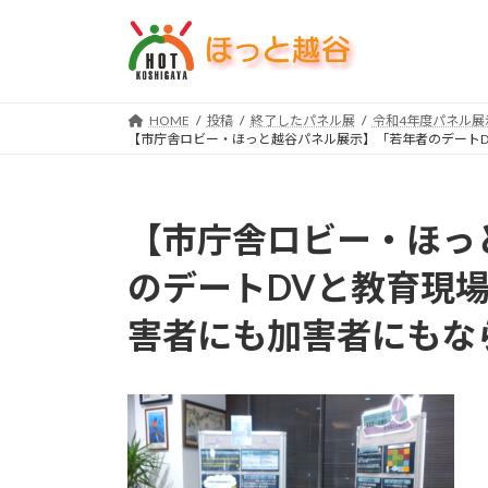
コ
ナ
ン
ビ
テ
ゲ
ン
ー
ツ
シ
HOME
投稿
終了したパネル展
令和4年度パネル展
【市庁舎ロビー・ほっと越谷パネル展示】「若年者のデートD
へ
ョ
ス
ン
キ
に
ッ
移
【市庁舎ロビー・ほっ
プ
動
のデートDVと教育現場
害者にも加害者にもな