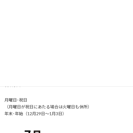
施設概要・アクセス
開所時間
火～土曜日（9:00-21:00）
日曜日（9:00-17:00）
休所日
月曜日･祝日
（月曜日が祝日にあたる場合は火曜日も休所）
年末･年始（12月29日～1月3日）