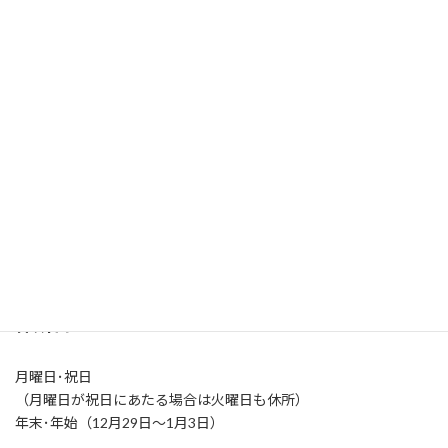
施設概要・アクセス
開所時間
火～土曜日（9:00-21:00）
日曜日（9:00-17:00）
休所日
月曜日･祝日
（月曜日が祝日にあたる場合は火曜日も休所）
年末･年始（12月29日～1月3日）