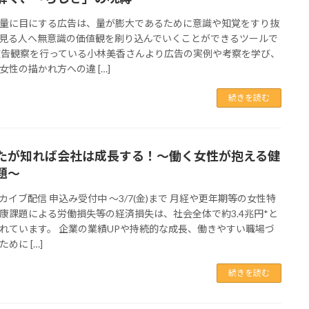
量に目にする広告は、量が膨大であるために意識や知覚をすり抜
見る人へ無意識の価値観を刷り込んでいくことができるツールで
広告観察を行っている小林美香さんより広告の実例や考察を学び、
女性の描かれ方への違 […]
続きを読む
たが知れば会社は成長する！～働く女性が抱える健
題～
カイブ配信 申込み受付中 ～3/7(金)まで 月経や更年期等の女性特
康課題による労働損失等の経済損失は、社会全体で約3.4兆円*と
れています。 企業の業績UPや持続的な成長、働きやすい職場づ
めに […]
続きを読む