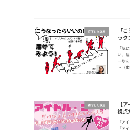
「こ
終了した講座
ック
「気に
い、届
一歩を
ト（市
【ア
終了した講座
視点
「アイ
「アイ