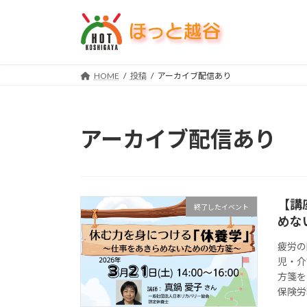
コ
ナ
ン
ビ
テ
ゲ
ン
ー
ツ
シ
HOME
投稿
アーカイブ配信あり
へ
ョ
ス
ン
キ
に
アーカイブ配信あり
ッ
移
プ
動
【講
終了したイベント
めな
疲労の
児・介
方箋を
保険労