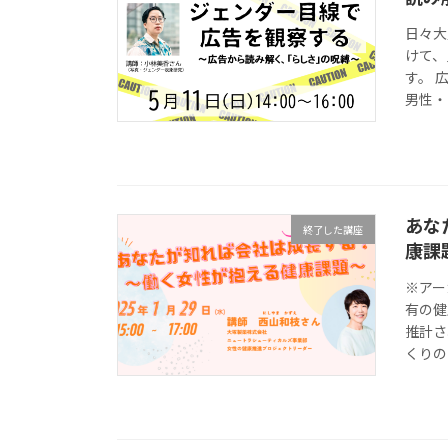
日々大
けて、
す。 
男性・
あな
終了した講座
康課
※アー
有の健
推計さ
くりのた