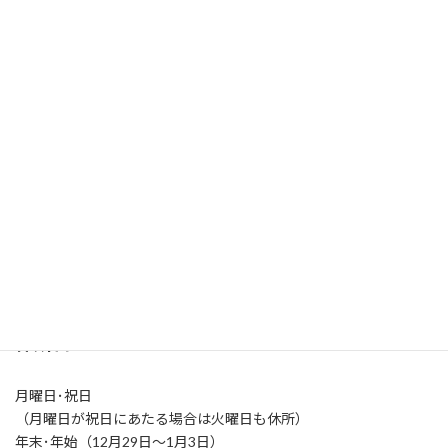
施設概要・アクセス
開所時間
火～土曜日（9:00-21:00）
日曜日（9:00-17:00）
休所日
月曜日･祝日
（月曜日が祝日にあたる場合は火曜日も休所）
年末･年始（12月29日～1月3日）