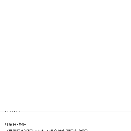
施設概要・アクセス
開所時間
火～土曜日（9:00-21:00）
日曜日（9:00-17:00）
休所日
月曜日･祝日