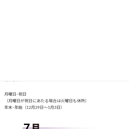
施設概要・アクセス
開所時間
火～土曜日（9:00-21:00）
日曜日（9:00-17:00）
休所日
月曜日･祝日
（月曜日が祝日にあたる場合は火曜日も休所）
年末･年始（12月29日～1月3日）